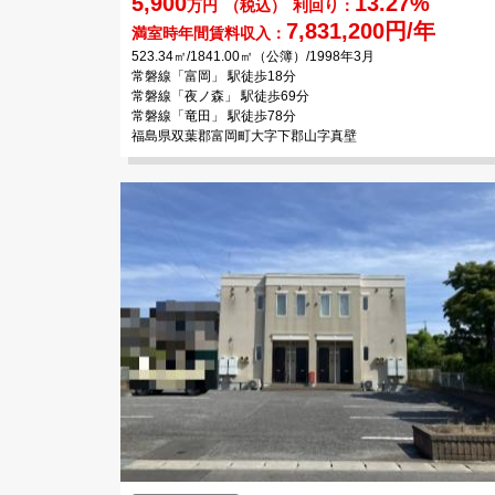
5,900
13.27%
万円
（税込）
利回り：
7,831,200円/年
満室時年間賃料収入：
523.34㎡/1841.00㎡（公簿）/1998年3月
常磐線「富岡」 駅徒歩18分
常磐線「夜ノ森」 駅徒歩69分
常磐線「竜田」 駅徒歩78分
福島県双葉郡富岡町大字下郡山字真壁