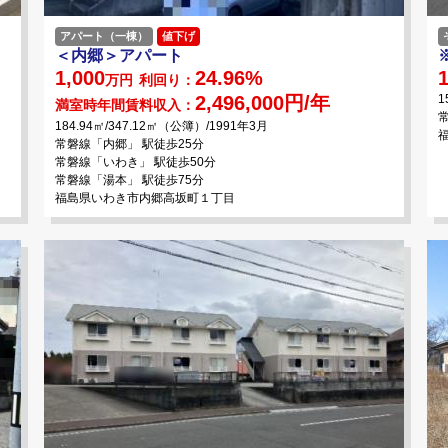
アパート（一棟）
値下げ
＜内郷＞アパート
1,000
24.96%
1
万円
利回り：
2,496,000円/年
1
満室時年間賃料収入：
184.94㎡/347.12㎡（公簿）/1991年3月
常磐線「内郷」 駅徒歩25分
常磐線「いわき」 駅徒歩50分
常磐線「湯本」 駅徒歩75分
福島県いわき市内郷高坂町１丁目