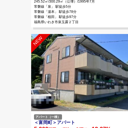
245.52㎡/300.29㎡（公簿）/1995年7月
常磐線「泉」 駅徒歩5分
常磐線「湯本」 駅徒歩78分
常磐線「植田」 駅徒歩97分
福島県いわき市泉玉露２丁目
アパート（一棟）
＜富岡町＞アパート