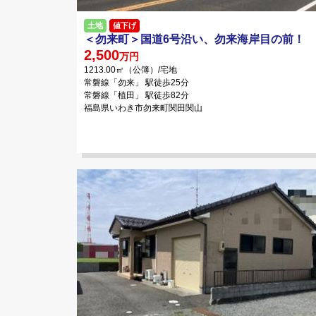
土地
値下げ
＜勿来町＞国道6号沿い、勿来海岸目の前！
2,500
万円
1213.00㎡（公簿）/宅地
常磐線「勿来」 駅徒歩25分
常磐線「植田」 駅徒歩82分
福島県いわき市勿来町関田関山