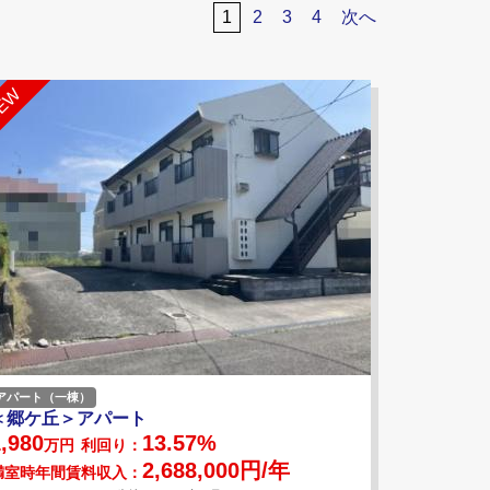
1
2
3
4
次へ
アパート（一棟）
＜郷ケ丘＞アパート
,980
13.57%
万円
利回り：
2,688,000円/年
満室時年間賃料収入：