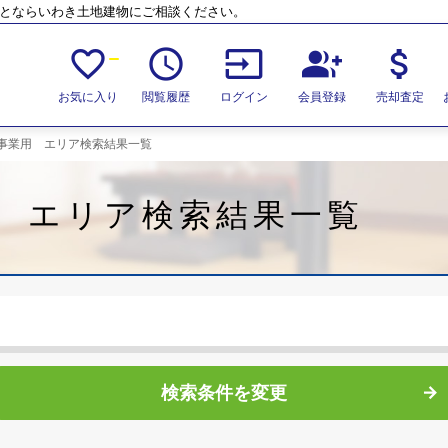
ことならいわき土地建物にご相談ください。
favorite_border
access_time
input
group_add
attach_money
お気に入り
閲覧履歴
ログイン
会員登録
売却査定
事業用 エリア検索結果一覧
 エリア検索結果一覧
検索条件を変更