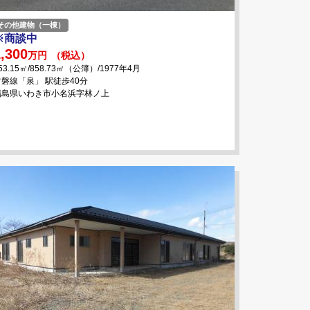
その他建物（一棟）
※商談中
,300
万円
（税込）
53.15㎡/858.73㎡（公簿）/1977年4月
常磐線「泉」 駅徒歩40分
福島県いわき市小名浜字林ノ上