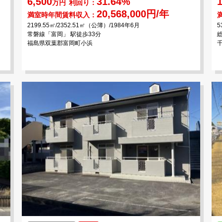
6,500
31.64%
1
万円
利回り：
20,568,000円/年
満室時年間賃料収入：
2199.55㎡/2352.51㎡（公簿）/1984年6月
5
常磐線「富岡」 駅徒歩33分
福島県双葉郡富岡町小浜