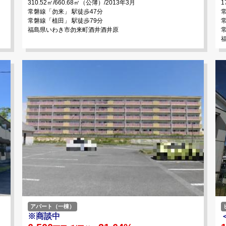
310.52㎡/660.68㎡（公簿）/2013年3月
1
常磐線「勿来」 駅徒歩47分
常磐線「植田」 駅徒歩79分
福島県いわき市勿来町酒井酒井原
アパート（一棟）
※商談中