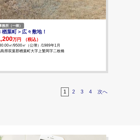
事務所（一棟）
＜楢葉町＞広々敷地！
,200
万円
（税込）
30.00㎡/9500㎡（公簿）/1989年1月
福島県双葉郡楢葉町大字上繁岡字二枚橋
1
2
3
4
次へ