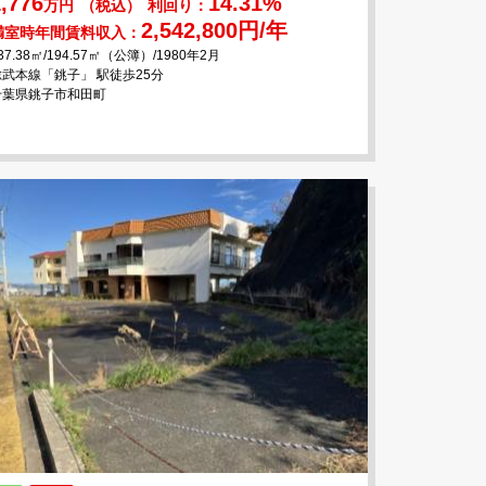
,776
14.31%
万円
（税込）
利回り：
2,542,800円/年
満室時年間賃料収入：
37.38㎡/194.57㎡（公簿）/1980年2月
総武本線「銚子」 駅徒歩25分
千葉県銚子市和田町