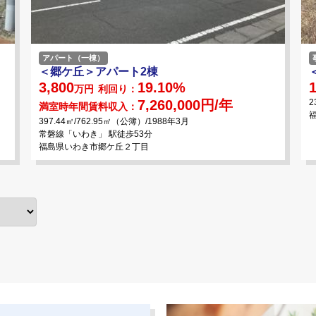
アパート（一棟）
＜郷ケ丘＞アパート2棟
3,800
19.10%
1
万円
利回り：
7,260,000円/年
2
満室時年間賃料収入：
397.44㎡/762.95㎡（公簿）/1988年3月
常磐線「いわき」 駅徒歩53分
福島県いわき市郷ケ丘２丁目