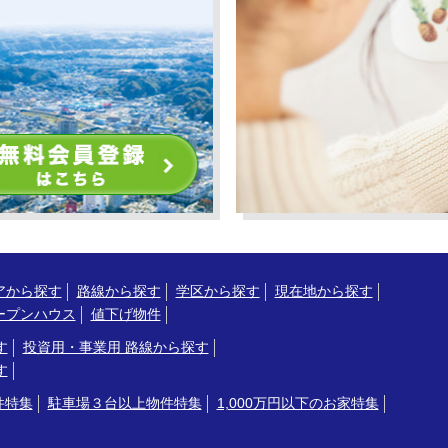
アから探す
路線から探す
学区から探す
現在地から探す
ープンハウス
値下げ物件
す
投資用・事業用 路線から探す
す
件特集
駐車場３台以上物件特集
1,000万円以下のお家特集