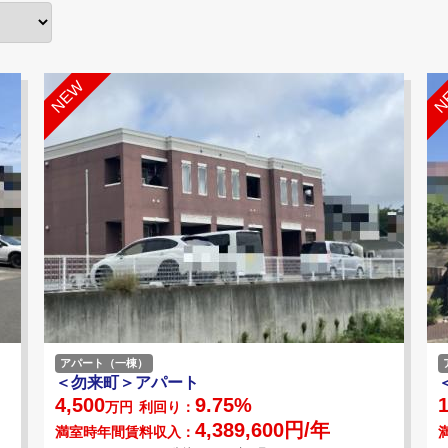
アパート（一棟）
＜勿来町＞アパート
4,500
9.75%
1
万円
利回り：
4,389,600円/年
満室時年間賃料収入：