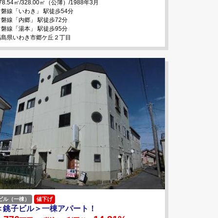
78.54㎡/328.00㎡（公簿）/1988年3月
常磐線「いわき」 駅徒歩54分
常磐線「内郷」 駅徒歩72分
常磐線「湯本」 駅徒歩95分
福島県いわき市郷ケ丘２丁目
ビル（一棟）
値下げ
＜銚子ビル＞一棟アパート！