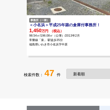
事務所（一棟）
＜小名浜＞平成25年築の倉庫付事務所！
1,450
万円
（税込）
98.54㎡/196.08㎡（公簿）/2013年2月
常磐線「泉」 駅徒歩35分
福島県いわき市小名浜字中原
47
検索件数：
件