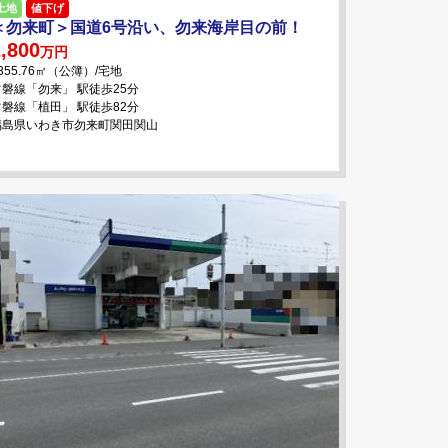
土地
値下げ
＜勿来町＞国道6号沿い、勿来海岸目の前！
,800
万円
355.76㎡（公簿）/宅地
常磐線「勿来」 駅徒歩25分
常磐線「植田」 駅徒歩82分
福島県いわき市勿来町関田関山