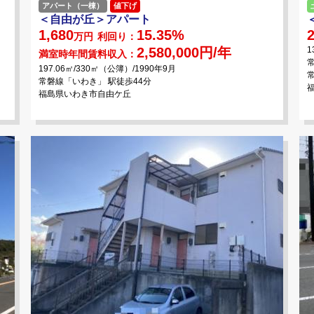
アパート（一棟）
値下げ
＜自由が丘＞アパート
1,680
15.35%
2
万円
利回り：
2,580,000円/年
1
満室時年間賃料収入：
197.06㎡/330㎡（公簿）/1990年9月
常磐線「いわき」 駅徒歩44分
福島県いわき市自由ケ丘