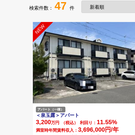
47
検索件数：
件
アパート（一棟）
＜泉玉露＞アパート
3,200
11.55%
万円
（税込）
利回り：
3,696,000円/年
満室時年間賃料収入：