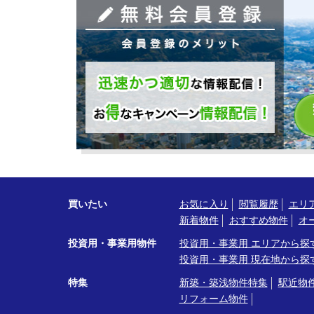
買いたい
お気に入り
閲覧履歴
エリ
新着物件
おすすめ物件
オ
投資用・事業用物件
投資用・事業用 エリアから探
投資用・事業用 現在地から探
特集
新築・築浅物件特集
駅近物
リフォーム物件