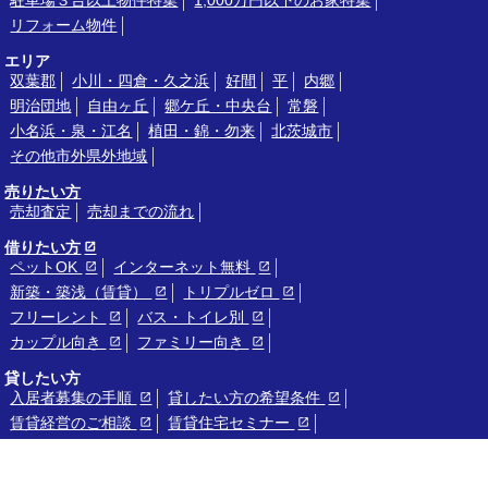
駐車場３台以上物件特集
1,000万円以下のお家特集
リフォーム物件
エリア
双葉郡
小川・四倉・久之浜
好間
平
内郷
明治団地
自由ヶ丘
郷ケ丘・中央台
常磐
小名浜・泉・江名
植田・錦・勿来
北茨城市
その他市外県外地域
売りたい方
売却査定
売却までの流れ
借りたい方
ペットOK
インターネット無料
新築・築浅（賃貸）
トリプルゼロ
フリーレント
バス・トイレ別
カップル向き
ファミリー向き
貸したい方
入居者募集の手順
貸したい方の希望条件
賃貸経営のご相談
賃貸住宅セミナー
リクルート
募集要項
採用Q＆A