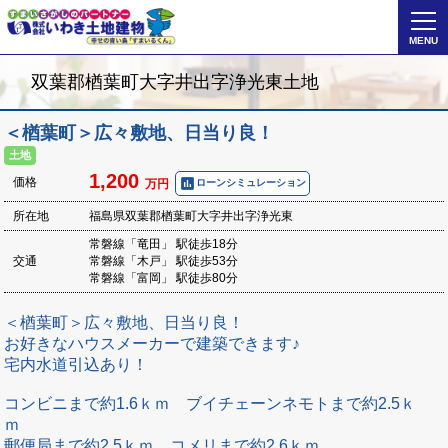
MENU
双葉郡楢葉町大字井出字浄光東土地
＜楢葉町＞広々敷地、日当り良！
土地
1,200
poll
価格
ローンシミュレーション
万円
所在地
福島県双葉郡楢葉町大字井出字浄光東
常磐線「竜田」 駅徒歩18分
交通
常磐線「木戸」 駅徒歩53分
常磐線「富岡」 駅徒歩80分
＜楢葉町＞広々敷地、日当り良！
お好きなハウスメーカーで建築できます♪
宅内水道引込あり！
コンビニまで約1.6ｋｍ ブイチェーンネモトまで約2.5ｋ
ｍ
郵便局まで約2.5ｋｍ コメリまで約2.6ｋｍ