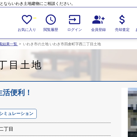
ことならいわき土地建物にご相談ください。
favorite_border
access_time
input
group_add
attach_money
お気に入り
閲覧履歴
ログイン
会員登録
売却査定
索結果一覧
>
いわき市の土地 いわき市四倉町字西二丁目土地
丁目土地
生活便利！
シミュレーション
二丁目