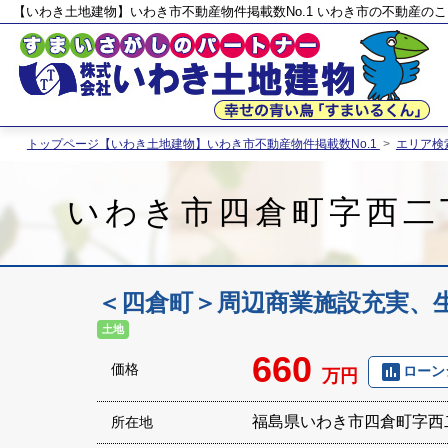
【いわき土地建物】いわき市不動産物件掲載数No.1 いわき市の不動産の
トップページ【いわき土地建物】いわき市不動産物件掲載数No.1
>
エリア検
いわき市四倉町字西二
＜四倉町＞周辺商業施設充実、
土地
660
poll
価格
ローン
万円
福島県いわき市四倉町字西
所在地