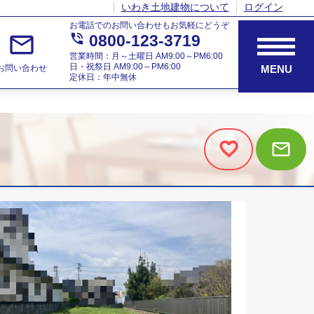
いわき土地建物について
ログイン
お電話でのお問い合わせもお気軽にどうぞ
mail_outline
phone_in_talk
0800-123-3719
営業時間：月～土曜日 AM9:00～PM6:00
日・祝祭日 AM9:00～PM6:00
お問い合わせ
MENU
定休日：年中無休
mail_outline