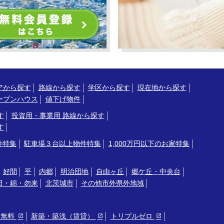
アから探す
路線から探す
学区から探す
現在地から探す
ープンハウス
値下げ物件
す
投資用・事業用 路線から探す
す
件特集
駐車場３台以上物件特集
1,000万円以下のお家特集
好間
平
内郷
明治団地
自由ヶ丘
郷ケ丘・中央台
田・錦・勿来
北茨城市
その他市外県外地域
ト無料
新築・築浅（賃貸）
トリプルゼロ