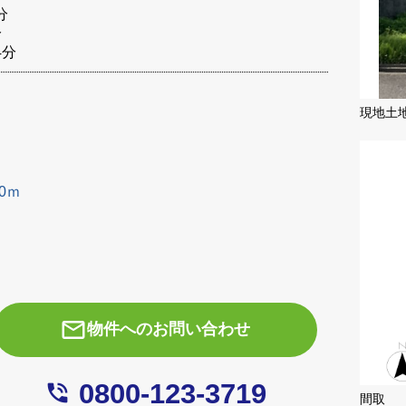
分
分
4分
現地土
50ｍ
mail_outline
物件へのお問い合わせ
0800-123-3719
phone_in_talk
間取