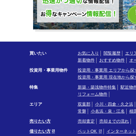
買いたい
お気に入り
閲覧履歴
エリ
新着物件
おすすめ物件
オ
投資用・事業用物件
投資用・事業用 エリアから探
投資用・事業用 現在地から探
特集
新築・築浅物件特集
駅近物
リフォーム物件
エリア
双葉郡
小川・四倉・久之浜
常磐
小名浜・泉・江名
植
売りたい方
売却査定
売却までの流れ
借りたい方
ペットOK
インターネッ