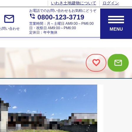
いわき土地建物について
ログイン
お電話でのお問い合わせもお気軽にどうぞ
mail_outline
phone_in_talk
0800-123-3719
営業時間：月～土曜日 AM9:00～PM6:00
日・祝祭日 AM9:00～PM6:00
お問い合わせ
MENU
定休日：年中無休
mail_outline