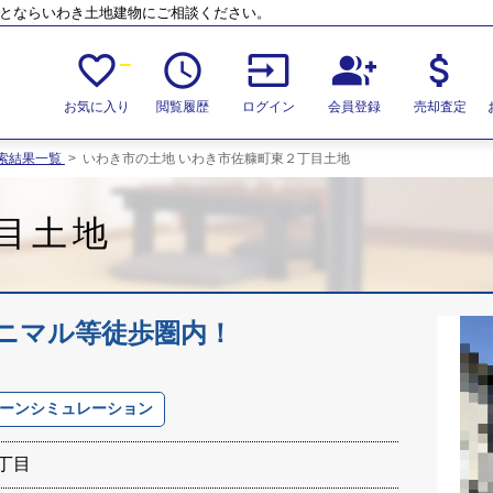
ことならいわき土地建物にご相談ください。
favorite_border
access_time
input
group_add
attach_money
お気に入り
閲覧履歴
ログイン
会員登録
売却査定
索結果一覧
>
いわき市の土地 いわき市佐糠町東２丁目土地
目土地
ニマル等徒歩圏内！
ーンシミュレーション
丁目