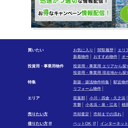
買いたい
お気に入り
閲覧履歴
エリ
新着物件
おすすめ物件
オ
投資用・事業用物件
投資用・事業用 エリアから探
投資用・事業用 現在地から探
特集
新築・築浅物件特集
駅近物
リフォーム物件
エリア
双葉郡
小川・四倉・久之浜
常磐
小名浜・泉・江名
植
売りたい方
売却査定
売却までの流れ
借りたい方
ペットOK
インターネッ