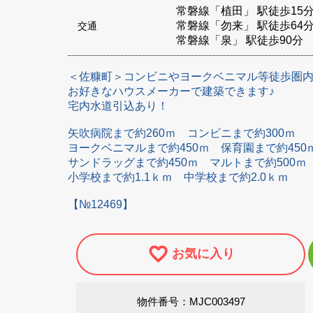
常磐線「植田」 駅徒歩15
常磐線「勿来」 駅徒歩64
交通
常磐線「泉」 駅徒歩90分
＜佐糠町＞コンビニやヨークベニマル等徒歩圏
お好きなハウスメーカーで建築できます♪
宅内水道引込あり！
矢吹病院まで約260ｍ コンビニまで約300ｍ
ヨークベニマルまで約450ｍ 保育園まで約45
サンドラッグまで約450ｍ マルトまで約500
小学校まで約1.1ｋｍ 中学校まで約2.0ｋｍ
【№12469】
お気に入り
物件番号：MJC003497