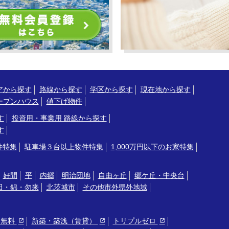
アから探す
路線から探す
学区から探す
現在地から探す
ープンハウス
値下げ物件
す
投資用・事業用 路線から探す
す
件特集
駐車場３台以上物件特集
1,000万円以下のお家特集
好間
平
内郷
明治団地
自由ヶ丘
郷ケ丘・中央台
田・錦・勿来
北茨城市
その他市外県外地域
ト無料
新築・築浅（賃貸）
トリプルゼロ