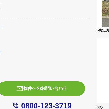
分
分
内！
現地土
0ｍ
ｍ
mail_outline
物件へのお問い合わせ
0800-123-3719
phone_in_talk
間取