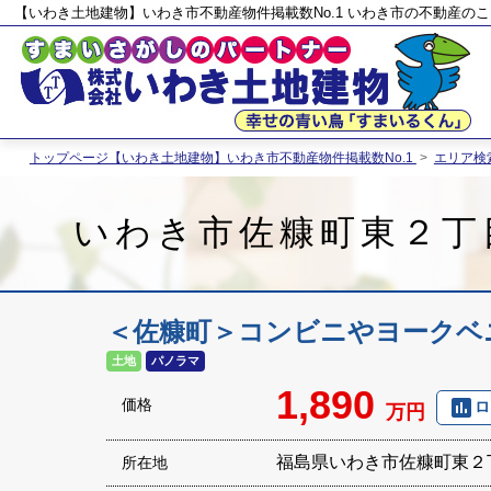
【いわき土地建物】いわき市不動産物件掲載数No.1 いわき市の不動産の
トップページ【いわき土地建物】いわき市不動産物件掲載数No.1
>
エリア検
いわき市佐糠町東２丁
＜佐糠町＞コンビニやヨークベ
土地
パノラマ
1,890
poll
価格
ロ
万円
福島県いわき市佐糠町東２
所在地