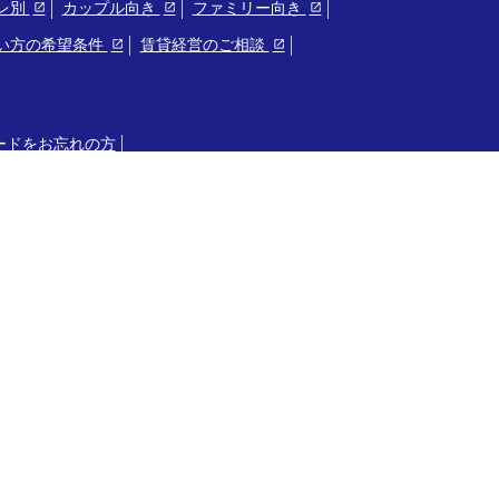
レ別
カップル向き
ファミリー向き
い方の希望条件
賃貸経営のご相談
ードをお忘れの方
お問い合わせ
ー
プライバシーポリシー
会員規約
サイトマップ
わき土地建物とは
プライバシーポリシー
会員規約
サイトマ
Copyright © いわき土地建物 All Rights Reserved.