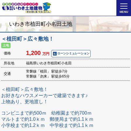
MENU
いわき市植田町小名田土地
＜植田町＞広々敷地！
土地
1,200
poll
価格
ローンシミュレーション
万円
所在地
福島県いわき市植田町小名田
常磐線「植田」 駅徒歩7分
交通
常磐線「勿来」 駅徒歩65分
＜植田町＞広々敷地！
お好きなハウスメーカーで建築できます♪
上物あり、更地渡し！
コンビニまで約500ｍ 幼稚園まで約700ｍ
マルトまで約1.0ｋｍ 郵便局まで約1.1ｋｍ
小学校まで約1.2ｋｍ 中学校まで約1.1ｋｍ