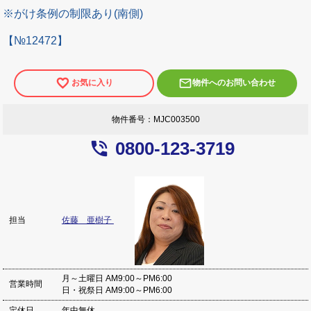
※がけ条例の制限あり(南側)
【№12472】
mail_outline
お気に入り
物件へのお問い合わせ
物件番号：MJC003500
phone_in_talk
0800-123-3719
佐藤 亜樹子
担当
月～土曜日 AM9:00～PM6:00
営業時間
日・祝祭日 AM9:00～PM6:00
定休日
年中無休