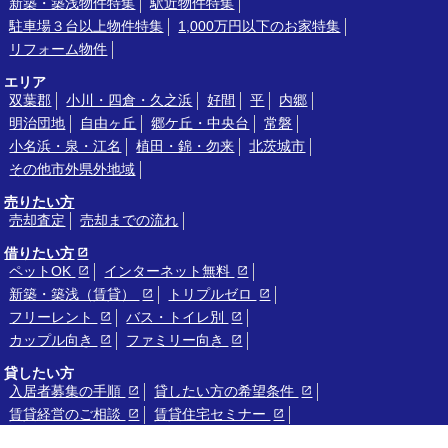
新築・築浅物件特集
駅近物件特集
駐車場３台以上物件特集
1,000万円以下のお家特集
リフォーム物件
エリア
双葉郡
小川・四倉・久之浜
好間
平
内郷
明治団地
自由ヶ丘
郷ケ丘・中央台
常磐
小名浜・泉・江名
植田・錦・勿来
北茨城市
その他市外県外地域
売りたい方
売却査定
売却までの流れ
借りたい方
ペットOK
インターネット無料
新築・築浅（賃貸）
トリプルゼロ
フリーレント
バス・トイレ別
カップル向き
ファミリー向き
貸したい方
入居者募集の手順
貸したい方の希望条件
賃貸経営のご相談
賃貸住宅セミナー
リクルート