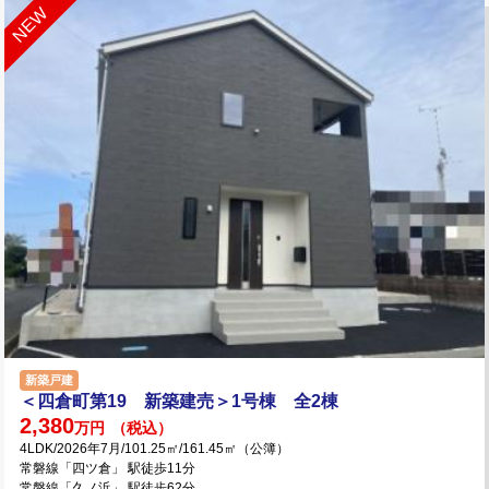
新築戸建
＜四倉町第19 新築建売＞1号棟 全2棟
2,380
万円
（税込）
4LDK/2026年7月/101.25㎡/161.45㎡（公簿）
常磐線「四ツ倉」 駅徒歩11分
常磐線「久ノ浜」 駅徒歩62分