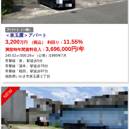
アパート（一棟）
＜泉玉露＞アパート
3,200
11.55%
万円
（税込）
利回り：
3,696,000円/年
満室時年間賃料収入：
245.52㎡/300.29㎡（公簿）/1995年7月
常磐線「泉」 駅徒歩5分
常磐線「湯本」 駅徒歩78分
常磐線「植田」 駅徒歩97分
福島県いわき市泉玉露２丁目