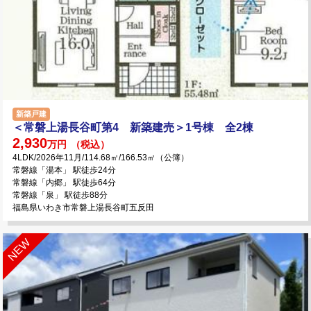
新築戸建
＜常磐上湯長谷町第4 新築建売＞1号棟 全2棟
2,930
万円
（税込）
4LDK/2026年11月/114.68㎡/166.53㎡（公簿）
常磐線「湯本」 駅徒歩24分
常磐線「内郷」 駅徒歩64分
常磐線「泉」 駅徒歩88分
福島県いわき市常磐上湯長谷町五反田