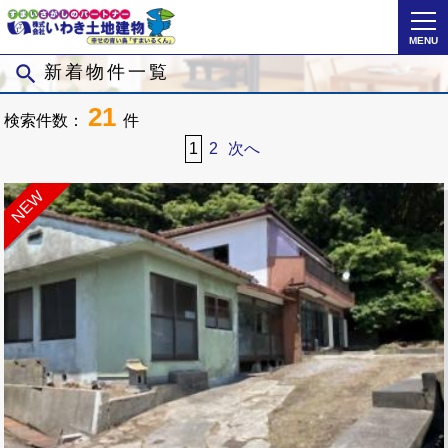
MENU
search
新着物件一覧
21
検索件数：
件
1
2
次へ