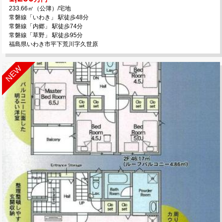
233.66㎡（公簿）/宅地
常磐線「いわき」 駅徒歩48分
常磐線「内郷」 駅徒歩74分
常磐線「草野」 駅徒歩95分
福島県いわき市平下荒川字久世原