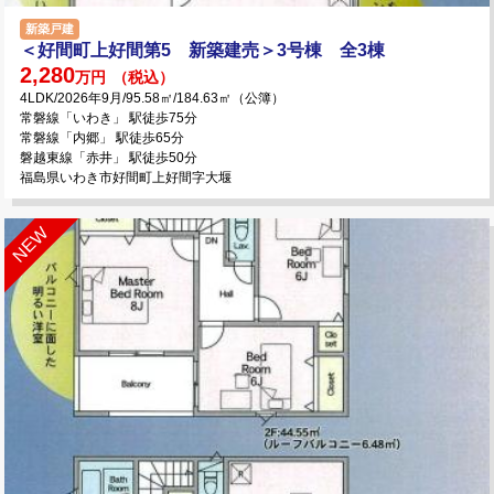
新築戸建
＜好間町上好間第5 新築建売＞3号棟 全3棟
2,280
万円
（税込）
4LDK/2026年9月/95.58㎡/184.63㎡（公簿）
常磐線「いわき」 駅徒歩75分
常磐線「内郷」 駅徒歩65分
磐越東線「赤井」 駅徒歩50分
福島県いわき市好間町上好間字大堰