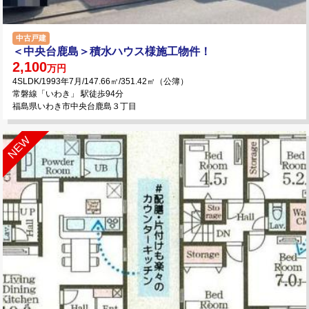
中古戸建
＜中央台鹿島＞積水ハウス様施工物件！
2,100
万円
4SLDK/1993年7月/147.66㎡/351.42㎡（公簿）
常磐線「いわき」 駅徒歩94分
福島県いわき市中央台鹿島３丁目