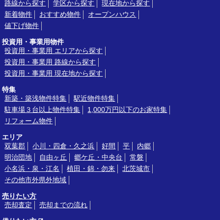
路線から探す
学区から探す
現在地から探す
新着物件
おすすめ物件
オープンハウス
値下げ物件
投資用・事業用物件
投資用・事業用 エリアから探す
投資用・事業用 路線から探す
投資用・事業用 現在地から探す
特集
新築・築浅物件特集
駅近物件特集
駐車場３台以上物件特集
1,000万円以下のお家特集
リフォーム物件
エリア
双葉郡
小川・四倉・久之浜
好間
平
内郷
明治団地
自由ヶ丘
郷ケ丘・中央台
常磐
小名浜・泉・江名
植田・錦・勿来
北茨城市
その他市外県外地域
売りたい方
売却査定
売却までの流れ