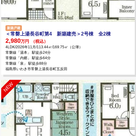
新築戸建
＜常磐上湯長谷町第4 新築建売＞2号棟 全2棟
2,980
万円
（税込）
4LDK/2026年11月/113.44㎡/169.75㎡（公簿）
常磐線「湯本」 駅徒歩24分
常磐線「内郷」 駅徒歩64分
常磐線「泉」 駅徒歩88分
福島県いわき市常磐上湯長谷町五反田