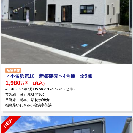
新築戸建
＜小名浜第10 新築建売＞4号棟 全5棟
1,980
万円
（税込）
4LDK/2026年7月/95.58㎡/146.67㎡（公簿）
常磐線「泉」 駅徒歩30分
常磐線「湯本」 駅徒歩99分
福島県いわき市小名浜字芳浜