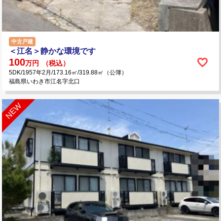
中古戸建
＜江名＞静かな環境です
100
万円
（税込）
5DK/1957年2月/173.16㎡/319.88㎡（公簿）
福島県いわき市江名字北口