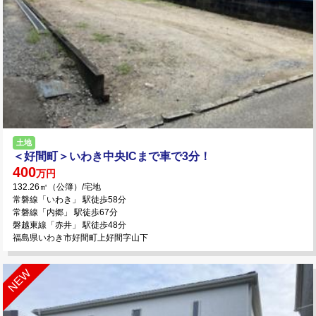
土地
＜好間町＞いわき中央ICまで車で3分！
400
万円
132.26㎡（公簿）/宅地
常磐線「いわき」 駅徒歩58分
常磐線「内郷」 駅徒歩67分
磐越東線「赤井」 駅徒歩48分
福島県いわき市好間町上好間字山下