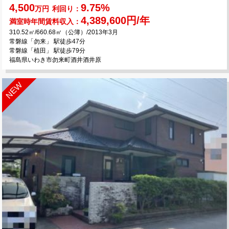
4,500
9.75%
万円
利回り：
4,389,600円/年
満室時年間賃料収入：
310.52㎡/660.68㎡（公簿）/2013年3月
常磐線「勿来」 駅徒歩47分
常磐線「植田」 駅徒歩79分
福島県いわき市勿来町酒井酒井原