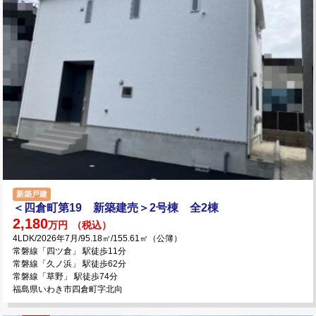
新築戸建
＜四倉町第19 新築建売＞2号棟 全2棟
2,180
万円
（税込）
4LDK/2026年7月/95.18㎡/155.61㎡（公簿）
常磐線「四ツ倉」 駅徒歩11分
常磐線「久ノ浜」 駅徒歩62分
常磐線「草野」 駅徒歩74分
福島県いわき市四倉町字北向