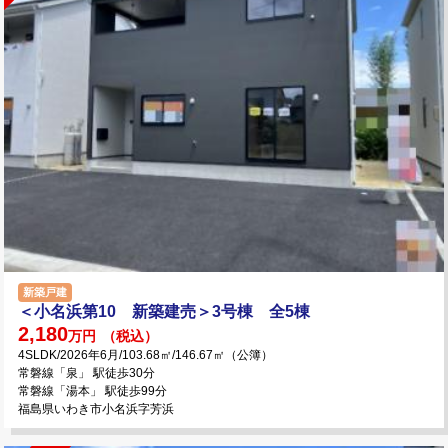
新築戸建
＜小名浜第10 新築建売＞3号棟 全5棟
2,180
万円
（税込）
4SLDK/2026年6月/103.68㎡/146.67㎡（公簿）
常磐線「泉」 駅徒歩30分
常磐線「湯本」 駅徒歩99分
福島県いわき市小名浜字芳浜