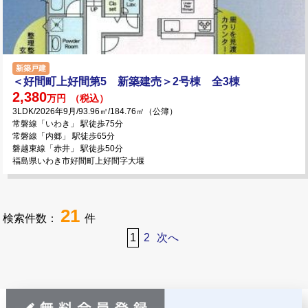
新築戸建
＜好間町上好間第5 新築建売＞2号棟 全3棟
2,380
万円
（税込）
3LDK/2026年9月/93.96㎡/184.76㎡（公簿）
常磐線「いわき」 駅徒歩75分
常磐線「内郷」 駅徒歩65分
磐越東線「赤井」 駅徒歩50分
福島県いわき市好間町上好間字大堰
21
検索件数：
件
1
2
次へ