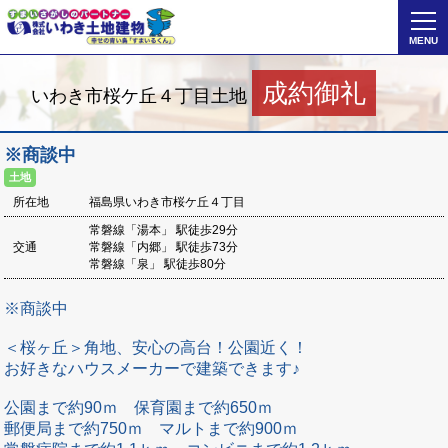
MENU
いわき市桜ケ丘４丁目土地
※商談中
土地
所在地
福島県いわき市桜ケ丘４丁目
常磐線「湯本」 駅徒歩29分
交通
常磐線「内郷」 駅徒歩73分
常磐線「泉」 駅徒歩80分
※商談中
＜桜ヶ丘＞角地、安心の高台！公園近く！
お好きなハウスメーカーで建築できます♪
公園まで約90ｍ 保育園まで約650ｍ
郵便局まで約750ｍ マルトまで約900ｍ