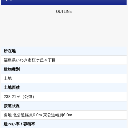
OUTLINE
所在地
福島県いわき市桜ケ丘４丁目
建物種別
土地
土地面積
238.21㎡（公簿）
接道状況
角地 北公道幅員6.0m 東公道幅員6.0m
建ぺい率 / 容積率