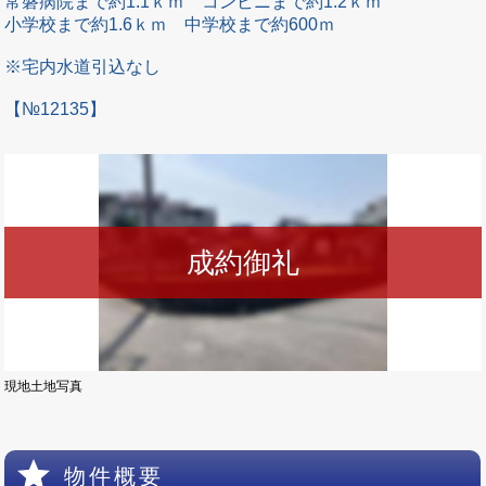
常磐病院まで約1.1ｋｍ コンビニまで約1.2ｋｍ
小学校まで約1.6ｋｍ 中学校まで約600ｍ
※宅内水道引込なし
【№12135】
現地土地写真
star
物件概要