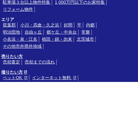
駐車場３台以上物件特集
1,000万円以下のお家特集
リフォーム物件
エリア
双葉郡
小川・四倉・久之浜
好間
平
内郷
明治団地
自由ヶ丘
郷ケ丘・中央台
常磐
小名浜・泉・江名
植田・錦・勿来
北茨城市
その他市外県外地域
売りたい方
売却査定
売却までの流れ
借りたい方
ペットOK
インターネット無料
新築・築浅（賃貸）
トリプルゼロ
フリーレント
バス・トイレ別
カップル向き
ファミリー向き
貸したい方
入居者募集の手順
貸したい方の希望条件
賃貸経営のご相談
賃貸住宅セミナー
リクルート
募集要項
採用Q＆A