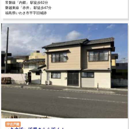
常磐線「内郷」 駅徒歩62分
磐越東線「赤井」 駅徒歩47分
福島県いわき市平字旧城跡
中古戸建