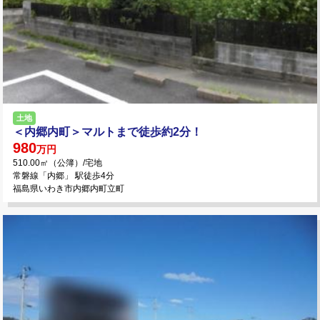
土地
＜内郷内町＞マルトまで徒歩約2分！
980
万円
510.00㎡（公簿）/宅地
常磐線「内郷」 駅徒歩4分
福島県いわき市内郷内町立町