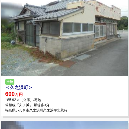
土地
＜久之浜町＞
600
万円
185.92㎡（公簿）/宅地
常磐線「久ノ浜」 駅徒歩3分
福島県いわき市久之浜町久之浜字北荒蒔