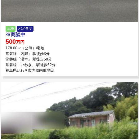
土地
パノラマ
※商談中
500
万円
178.00㎡（公簿）/宅地
常磐線「内郷」 駅徒歩3分
常磐線「湯本」 駅徒歩50分
常磐線「いわき」 駅徒歩62分
福島県いわき市内郷内町堤田