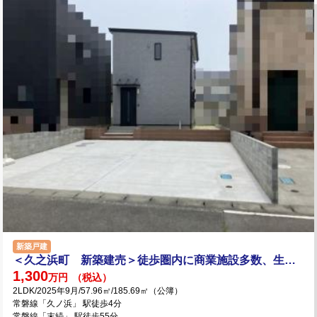
新築戸建
＜久之浜町 新築建売＞徒歩圏内に商業施設多数、生活便利！
1,300
万円
（税込）
2LDK/2025年9月/57.96㎡/185.69㎡（公簿）
常磐線「久ノ浜」 駅徒歩4分
常磐線「末続」 駅徒歩55分