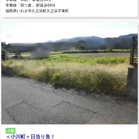
常磐線「四ツ倉」 駅徒歩69分
福島県いわき市久之浜町久之浜字東町
土地
＜小川町＞日当り良！