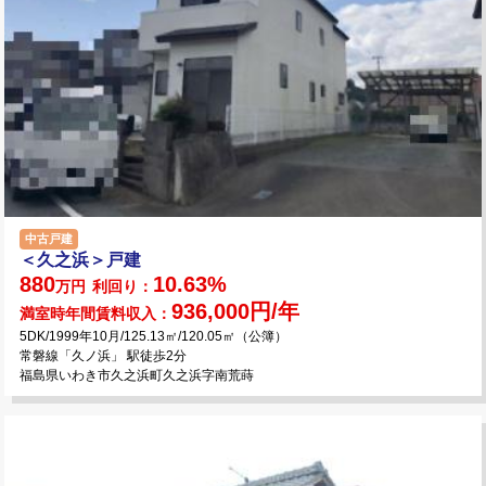
中古戸建
＜久之浜＞戸建
880
10.63%
万円
利回り：
936,000円/年
満室時年間賃料収入：
5DK/1999年10月/125.13㎡/120.05㎡（公簿）
常磐線「久ノ浜」 駅徒歩2分
福島県いわき市久之浜町久之浜字南荒蒔