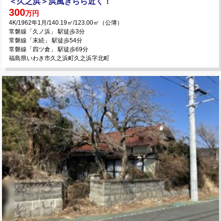
＜久之浜＞浜風きらら近く！
300
万円
4K/1962年1月/140.19㎡/123.00㎡（公簿）
常磐線「久ノ浜」 駅徒歩3分
常磐線「末続」 駅徒歩54分
常磐線「四ツ倉」 駅徒歩69分
福島県いわき市久之浜町久之浜字北町