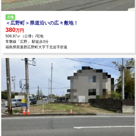
土地
＜広野町＞県道沿いの広々敷地！
380
万円
506.87㎡（公簿）/宅地
常磐線「広野」 駅徒歩3分
福島県双葉郡広野町大字下北迫字折返