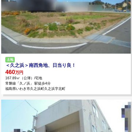
土地
＜久之浜＞南西角地、日当り良！
460
万円
167.89㎡（公簿）/宅地
常磐線「久ノ浜」 駅徒歩4分
福島県いわき市久之浜町久之浜字北町