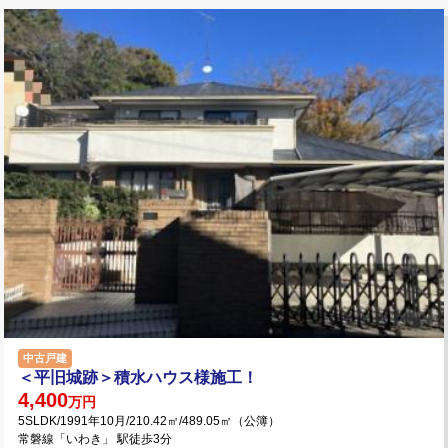
中古戸建
＜平旧城跡＞積水ハウス様施工！
4,400
万円
5SLDK/1991年10月/210.42㎡/489.05㎡（公簿）
常磐線「いわき」 駅徒歩3分