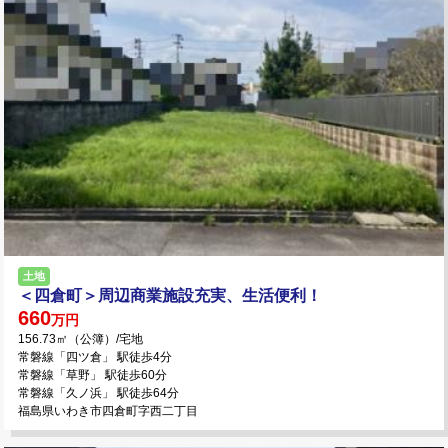
土地
＜四倉町＞周辺商業施設充実、生活便利！
660
万円
156.73㎡（公簿）/宅地
常磐線「四ツ倉」 駅徒歩4分
常磐線「草野」 駅徒歩60分
常磐線「久ノ浜」 駅徒歩64分
福島県いわき市四倉町字西二丁目