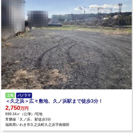
土地
パノラマ
＜久之浜＞広々敷地、久ノ浜駅まで徒歩3分！
2,750
万円
699.34㎡（公簿）/宅地
常磐線「久ノ浜」 駅徒歩3分
福島県いわき市久之浜町久之浜字南畑田