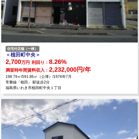
住宅付店舗（一棟）
＜植田町中央＞
2,700
8.26%
万円
利回り：
2,232,000円/年
満室時年間賃料収入：
198.79㎡/591.86㎡（公簿）/1976年7月
常磐線「植田」 駅徒歩2分
福島県いわき市植田町中央１丁目