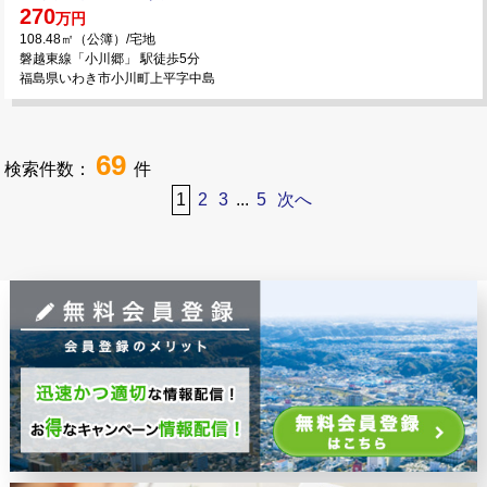
270
万円
108.48㎡（公簿）/宅地
磐越東線「小川郷」 駅徒歩5分
福島県いわき市小川町上平字中島
69
検索件数：
件
1
2
3
...
5
次へ