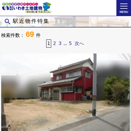
MENU
search
駅近物件特集
69
検索件数：
件
1
2
3
...
5
次へ