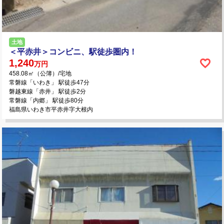
土地
＜平赤井＞コンビニ、駅徒歩圏内！
1,240
万円
458.08㎡（公簿）/宅地
常磐線「いわき」 駅徒歩47分
磐越東線「赤井」 駅徒歩2分
常磐線「内郷」 駅徒歩80分
福島県いわき市平赤井字大根内