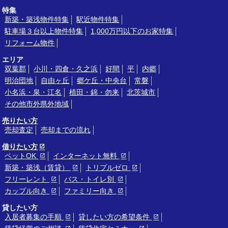
特集
新築・築浅物件特集
駅近物件特集
駐車場３台以上物件特集
1,000万円以下のお家特集
リフォーム物件
エリア
双葉郡
小川・四倉・久之浜
好間
平
内郷
明治団地
自由ヶ丘
郷ケ丘・中央台
常磐
小名浜・泉・江名
植田・錦・勿来
北茨城市
その他市外県外地域
売りたい方
売却査定
売却までの流れ
借りたい方
ペットOK
インターネット無料
新築・築浅（賃貸）
トリプルゼロ
フリーレント
バス・トイレ別
カップル向き
ファミリー向き
貸したい方
入居者募集の手順
貸したい方の希望条件