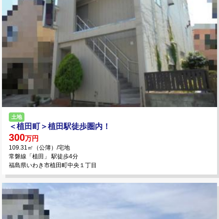
土地
＜植田町＞植田駅徒歩圏内！
300
万円
109.31㎡（公簿）/宅地
常磐線「植田」 駅徒歩4分
福島県いわき市植田町中央１丁目