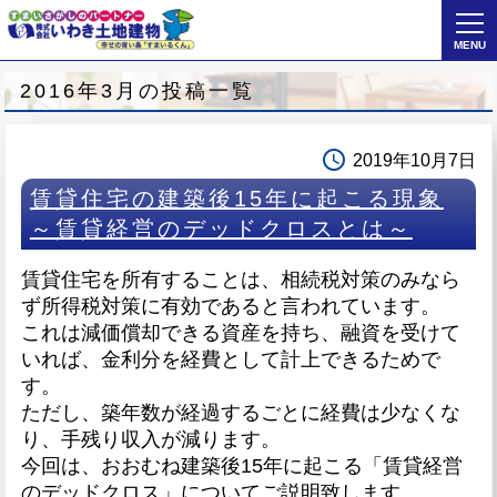
MENU
2016年3月の投稿一覧
access_time
2019年10月7日
賃貸住宅の建築後15年に起こる現象
～賃貸経営のデッドクロスとは～
賃貸住宅を所有することは、相続税対策のみなら
ず所得税対策に有効であると言われてい
ます。
これは減価償却できる資産を持ち、融資を受けて
いれば、金利分を経費として計上で
きるためで
す。
ただし、築年数が経過するごとに経費は少なくな
り、手残り収入が減ります。
今回は、おおむね建築後15
年に起こる「賃貸経営
のデッドクロス」についてご説明致します。