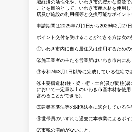
域経済の活性化や、いわき市の豊かな資源で
ことを目的として、いわき市産木材を使用し
店及び施設の利用権等と交換可能なポイント
申請期間は2025年7月1日から2026年2月
ポイント交付を受けることができる方は次の
①いわき市内に自ら居住又は使用するための
②施工業者の主たる営業所はいわき市内にあ
③令和7年3月1日以降に完成している住宅で
④主要構造材(柱・梁・桁・土台)及び間柱(暑
において一定量以上のいわき市産木材を使用
含めることができる)。
⑤建築基準法等の関係法令に適合している住
⑥世帯員のいずれも過去に本事業によるポイ
⑦市税の滞納がないこと。