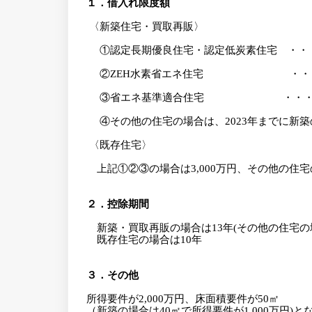
１．借入れ限度額
〈
新築住宅・買取再販
〉
①認定長期優良住宅・認定低炭素住宅 ・・
②ZEH
水素省エネ住宅 ・・
③省エネ基準適合住宅 ・・
④その他の住宅の場合は、
2023
年までに新築
〈
既存住宅
〉
上記①②③の場合は
3,000
万円、その他の住宅
２．控除期間
新築・買取再販の場合は
13
年
(
その他の住宅の
既存住宅の場合は
10
年
３．その他
所得要件が
2,000
万円、床面積要件が
50㎡
（新築の場合は
40㎡
で所得要件が
1,000
万円
)
と