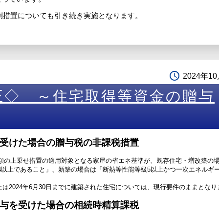
例措置についても引き続き実施となります。
access_time
2024年1
正◇ ～住宅取得等資金の贈与
受けた場合の贈与税の非課税措置
額の上乗せ措置の適用対象となる家屋の省エネ基準が、既存住宅・増改築の
4以上であること」、新築の場合は「断熱等性能等級5以上かつ一次エネルギ
または2024年6月30日までに建築された住宅については、現行要件のままとなり
与を受けた場合の相続時精算課税