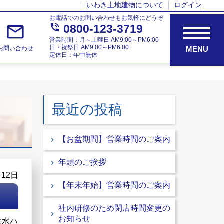
いわき土地建物について
ログイン
お電話でのお問い合わせもお気軽にどうぞ
mail_outline
phone_in_talk
0800-123-3719
営業時間：月～土曜日 AM9:00～PM6:00
日・祝祭日 AM9:00～PM6:00
お問い合わせ
MENU
定休日：年中無休
最近の投稿
【お盆期間】営業時間のご案内
年頭のご挨拶
月12日
【年末年始】営業時間のご案内
社内研修のため閉店時間変更の
お知らせ
洪水ハ