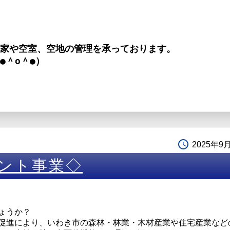
家や空室、空地の管理を承っております。
●＾o＾●）
access_time
2025年9
ント事業◇
ょうか？
促進により、いわき市の森林・林業・木材産業や住宅産業など