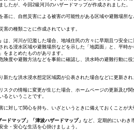
ましたが、今回2級河川のハザードマップが作成されました。
を基に、自然災害による被害の可能性がある区域や避難場所な
災害の種類ごとに作成されています。
」
は、河川が氾濫した場合、地域住民の方々に早期且つ安全に
される浸水区域や避難場所などを示した「地図面」と、平時か
」をまとめたものがあります。
危険度や避難方法などを事前に確認し、洪水時の避難行動に役
り新たな洪水浸水想定区域図が公表された場合などに更新され
リスクの情報に変更が生じた場合、ホームページの更新及び関
いるということです。
害に対して関心を持ち、いざというときに備えておくことが大
ハザードマップ」「津波ハザードマップ」
など、定期的にいわき
安全・安心な生活を心掛けましょう。