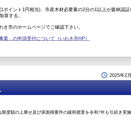
(1ポイント1円相当)、市産木材必要量の2分の1以上が森林認証
を加算する。
わき市のホームページでご確認下さい。
事業」の申請受付について（いわき市HP）
access_time
2025年2
◇
れ限度額の上乗せ及び床面積要件の緩和措置を
令和
7
年も引続き実