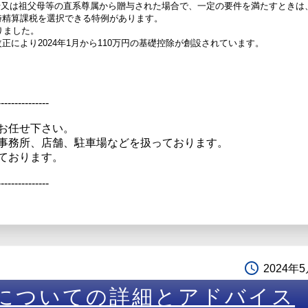
母又は祖父母等の直系尊属から贈与された場合で、一定の要件を満たすときは
続時精算課税を選択できる特例があります。
りました。
正により2024年1月から110万円の基礎控除が創設されています。
---------------
お任せ下さい。
事務所、店舗、駐車場などを扱っております。
ております。
---------------
access_time
2024年
についての詳細とアドバイス