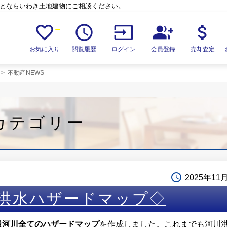
ことならいわき土地建物にご相談ください。
favorite_border
access_time
input
group_add
attach_money
お気に入り
閲覧履歴
ログイン
会員登録
売却査定
>
不動産NEWS
カテゴリー
access_time
2025年11
洪水ハザードマップ◇
級河川全てのハザードマップ
を作成しました。これまでも河川