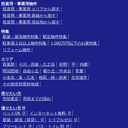
投資用・事業用物件
投資用・事業用 エリアから探す
投資用・事業用 路線から探す
投資用・事業用 現在地から探す
特集
新築・築浅物件特集
駅近物件特集
駐車場３台以上物件特集
1,000万円以下のお家特集
リフォーム物件
エリア
双葉郡
小川・四倉・久之浜
好間
平
内郷
明治団地
自由ヶ丘
郷ケ丘・中央台
常磐
小名浜・泉・江名
植田・錦・勿来
北茨城市
その他市外県外地域
売りたい方
売却査定
売却までの流れ
借りたい方
ペットOK
インターネット無料
新築・築浅（賃貸）
トリプルゼロ
フリーレント
バス・トイレ別